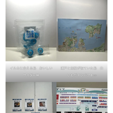
イルカに会える島 おいしい
浦戸と規模が似ていた島 白
サイダー味
いもがインパクト👀