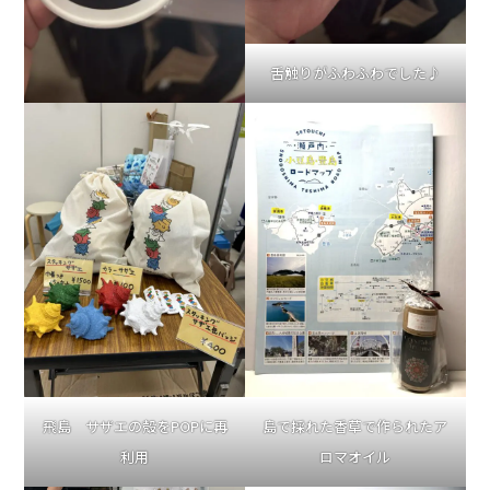
舌触りがふわふわでした♪
飛島 サザエの殻をPOPに再
島で採れた香草で作られたア
利用
ロマオイル