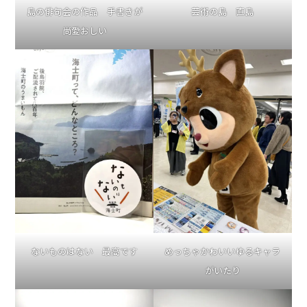
島の俳句会の作品 手書きが
芸術の島 直島
尚愛おしい
ないものはない 最高です
めっちゃかわいいゆるキャラ
がいたり